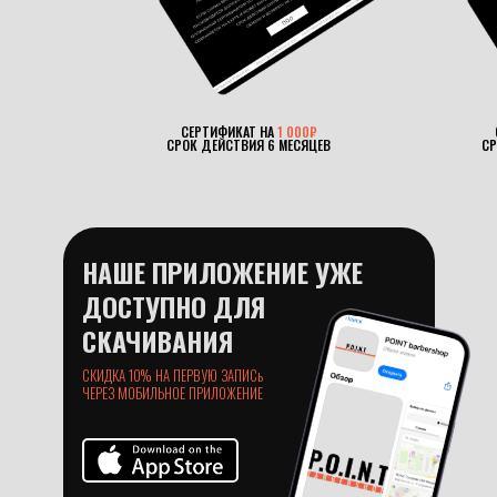
СЕРТИФИКАТ НА
1 000₽
СРОК ДЕЙСТВИЯ 6 МЕСЯЦЕВ
СР
НАШЕ ПРИЛОЖЕНИЕ УЖЕ
ДОСТУПНО ДЛЯ
СКАЧИВАНИЯ
СКИДКА 10% НА ПЕРВУЮ ЗАПИСь
ЧЕРЕЗ МОБИЛЬНОЕ ПРИЛОЖЕНИЕ