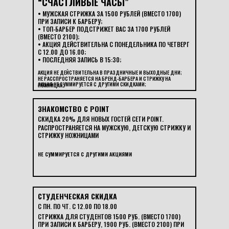
“СЧАСТЛИВЫЕ ЧАСЫ”
• МУЖСКАЯ СТРИЖКА ЗА 1500 РУБЛЕЙ (ВМЕСТО 1700)
ПРИ ЗАПИСИ К БАРБЕРУ;
• ТОП-БАРБЕР ПОДСТРИЖЕТ ВАС ЗА 1700 РУБЛЕЙ
(ВМЕСТО 2100);
• АКЦИЯ ДЕЙСТВИТЕЛЬНА С ПОНЕДЕЛЬНИКА ПО ЧЕТВЕРГ
С 12.00 ДО 16.00;
• ПОСЛЕДНЯЯ ЗАПИСЬ В 15:30;
АКЦИЯ НЕ ДЕЙСТВИТЕЛЬНА В ПРАЗДНИЧНЫЕ И ВЫХОДНЫЕ ДНИ;
НЕ РАССПРОСТРАНЯЕТСЯ НА БРЕНД-БАРБЕРА И СТРИЖКУ НА
АКЦИЯ НЕ СУММИРУЕТСЯ С ДРУГИМИ СКИДКАМИ;
НОЖНИЦАХ;
ЗНАКОМСТВО С POINT
СКИДКА 20% ДЛЯ НОВЫХ ГОСТЕЙ СЕТИ POINT.
РАСПРОСТРАНЯЕТСЯ НА МУЖСКУЮ, ДЕТСКУЮ СТРИЖКУ И
СТРИЖКУ НОЖНИЦАМИ
НЕ СУММИРУЕТСЯ С ДРУГИМИ АКЦИЯМИ
СТУДЕНЧЕСКАЯ СКИДКА
С ПН. ПО ЧТ. С 12.00 ПО 18.00
СТРИЖКА ДЛЯ СТУДЕНТОВ 1500 РУБ. (ВМЕСТО 1700)
ПРИ ЗАПИСИ К БАРБЕРУ, 1900 РУБ. (ВМЕСТО 2100) ПРИ