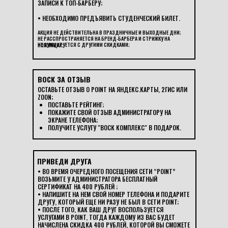
ЗАПИСИ К ТОП-БАРБЕРУ;
• НЕОБХОДИМО ПРЕДЪЯВИТЬ СТУДЕНЧЕСКИЙ БИЛЕТ.
АКЦИЯ НЕ ДЕЙСТВИТЕЛЬНА В ПРАЗДНИЧНЫЕ И ВЫХОДНЫЕ ДНИ;
НЕ РАССПРОСТРАНЯЕТСЯ НА БРЕНД-БАРБЕРА И СТРИЖКУ НА
НЕ СУММИРУЕТСЯ С ДРУГИМИ СКИДКАМИ;
НОЖНИЦАХ;
ВОСК ЗА ОТЗЫВ
ОСТАВЬТЕ ОТЗЫВ О POINT НА ЯНДЕКС.КАРТЫ, 2ГИС ИЛИ
ZOON;
ПОСТАВЬТЕ РЕЙТИНГ;
ПОКАЖИТЕ СВОЙ ОТЗЫВ АДМИНИСТРАТОРУ НА
ЭКРАНЕ ТЕЛЕФОНА;
ПОЛУЧИТЕ УСЛУГУ "ВОСК КОМПЛЕКС" В ПОДАРОК.
ПРИВЕДИ ДРУГА
• ВО ВРЕМЯ ОЧЕРЕДНОГО ПОСЕЩЕНИЯ СЕТИ “POINT”
ВОЗЬМИТЕ У АДМИНИСТРАТОРА БЕСПЛАТНЫЙ
СЕРТИФИКАТ НА 400 РУБЛЕЙ ;
• НАПИШИТЕ НА НЕМ СВОЙ НОМЕР ТЕЛЕФОНА И ПОДАРИТЕ
ДРУГУ, КОТОРЫЙ ЕЩЕ НИ РАЗУ НЕ БЫЛ В СЕТИ POINT;
• ПОСЛЕ ТОГО, КАК ВАШ ДРУГ ВОСПОЛЬЗУЕТСЯ
УСЛУГАМИ В POINT, ТОГДА КАЖДОМУ ИЗ ВАС БУДЕТ
НАЧИСЛЕНА СКИДКА 400 РУБЛЕЙ, КОТОРОЙ ВЫ СМОЖЕТЕ