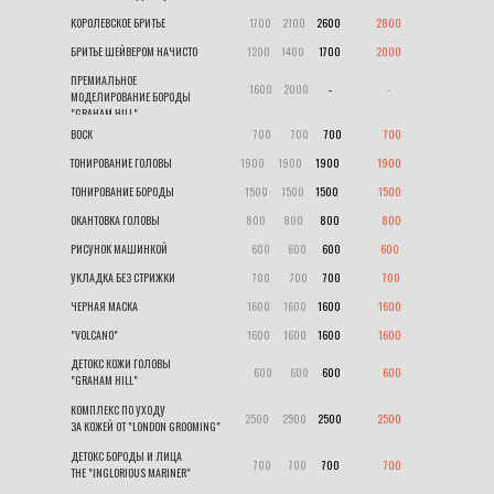
КОРОЛЕВСКОЕ БРИТЬЕ
1700
.....
2100
.....
2600
................
2800
БРИТЬЕ ШЕЙВЕРОМ НАЧИСТО
1200
.....
1400
....>
1700
................
2000
ПРЕМИАЛЬНОЕ
1600
.....
2000
.........
-
.........................
-
.....
МОДЕЛИРОВАНИЕ БОРОДЫ
"GRAHAM HILL"
ВОСК
700
.........
700
.......
700
..................
700
ТОНИРОВАНИЕ ГОЛОВЫ
1900
......
1900
......
1900
.................
1900
ТОНИРОВАНИЕ БОРОДЫ
1500
......
1500
.....
1500
..................
1500
ОКАНТОВКА ГОЛОВЫ
800
........
800
.....5
800
...................
800
РИСУНОК МАШИНКОЙ
600
........
600
.......
600
..................
600
УКЛАДКА БЕЗ СТРИЖКИ
700
.........
700
.../..
700
...................
700
ЧЕРНАЯ МАСКА
1600
......
1600
.....
1600
.................
1600
"VOLCANO"
1600
......
1600
.....
1600
.................
1600
ДЕТОКС КОЖИ ГОЛОВЫ
600
........
600
......
600
...................
600
"GRAHAM HILL"
КОМПЛЕКС ПО УХОДУ
2500
......
2500
.....
2500
................
2500
ЗА КОЖЕЙ ОТ "LONDON GROOMING"
ДЕТОКС БОРОДЫ И ЛИЦА
700
........
700
.......
700
....................
700
THE "INGLORIOUS MARINER"