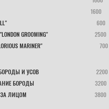
...........................................................................
1600
......
LL"
.........:............................................................11
600
..
"LONDON GROOMING"
....................................6
2500
..
ORIOUS MARINER"
...............................................
700
БОРОДЫ И УСОВ
...............................................
2200
АНИЕ
.
БОРОДЫ
..................................................
32
00
..
 ЗА ЛИЦОМ
........................................................
3800
..