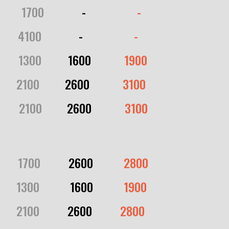
..1.....
1700
........&*..
-
....................
-
.-...&
4100
..,,.....-....
-
....................
-
........
1300
...2.....
1600
.............
1900
.......
2100
..........
2600
.............
3100
....&..
2100
....,&..
2600
.............
3100
.......
1700
.......,...
2600
............
2800
.......
1300
............
1600
............
1900
.......
2100
...........
2600
...........
2800