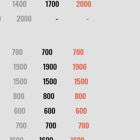
........
1400
............
1700
...........
2000
0
..........
2000
.........2,,,.
-
..................
-
........
700
............
700
.............
700
......1.
1900
..........
1900
..........
1900
.........
1500
..........
1500
...........
1500
......1.
800
............
800
.............
800
.......1.
600
............
600
.............
600
..........
700
............
700
..............
700
......
1600
..........
1600
...........
1600