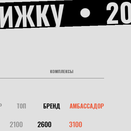
20
ИЖКУ
КОМПЛЕКСЫ
Р
ТОП
БРЕНД
АМБАССАДОР
.......
2100
..........
2600
............
3100