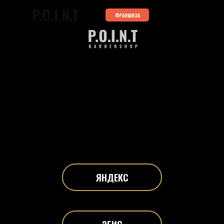
P.O.I.N.T
ФРАНШИЗА
ЯНДЕКС
2ГИС